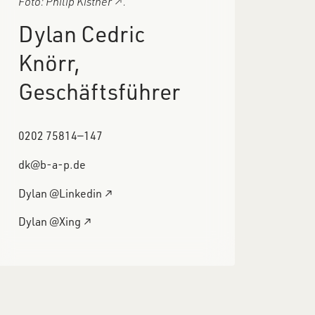
Foto:
Philip Kistner
↗
.
Dylan Cedric
Knörr,
Geschäftsführer
0202 75814―147
dk@b-a-p.de
Dylan @Linkedin ↗
Dylan @Xing ↗