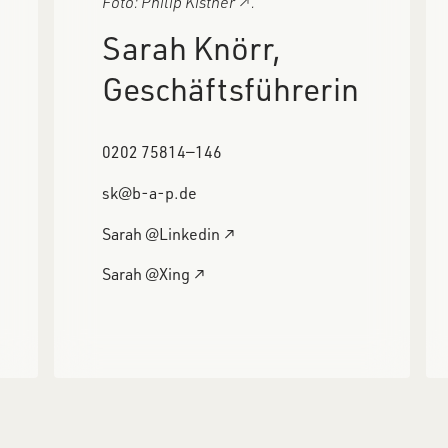
Foto:
Philip Kistner
↗
.
Sarah Knörr,
Geschäftsführerin
0202 75814―146
sk@b-a-p.de
Sarah @Linkedin ↗
Sarah @Xing ↗