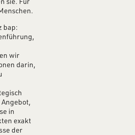
n sie. Für
 Menschen.
z bap:
enführung,
en wir
onen darin,
u
tegisch
m Angebot,
se in
ten exakt
sse der