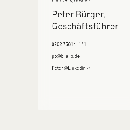
Foto:
Philip Kistner
↗
.
Peter Bürger,
Geschäftsführer
0202 75814―141
pb@b-a-p.de
Peter @Linkedin ↗