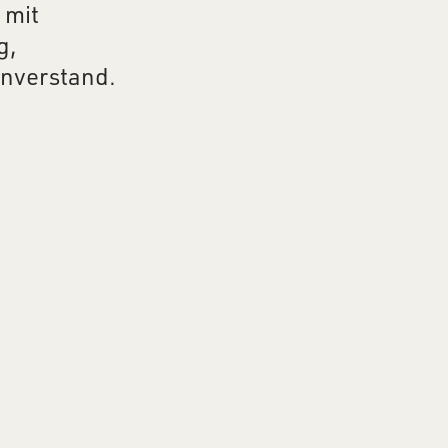
 mit
g,
nverstand.