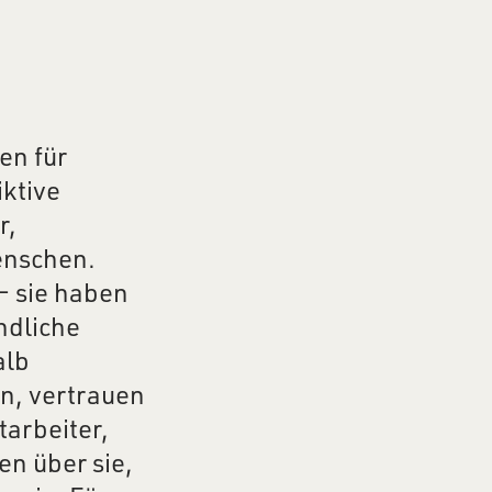
en für
iktive
r,
enschen.
– sie haben
ndliche
alb
en, vertrauen
tarbeiter,
en über sie,