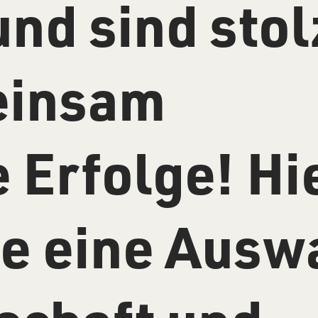
nd sind stol
einsam
e Erfolge! Hi
ie eine Ausw