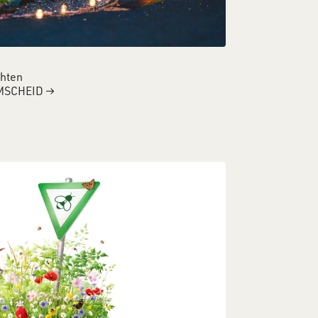
chten
MSCHEID
→