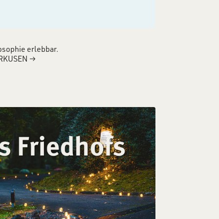
osophie erlebbar.
RKUSEN
→