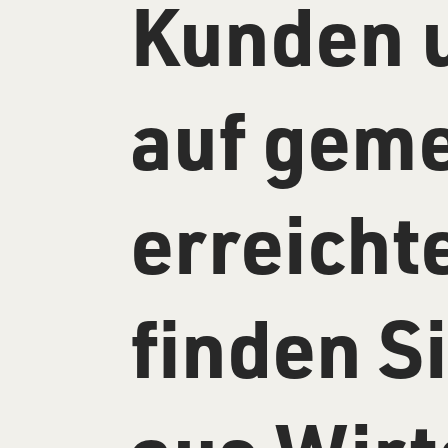
Kunden u
auf gem
erreicht
finden S